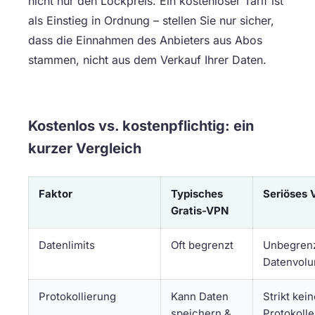
nicht nur den Lockpreis. Ein kostenloser Tarif ist
als Einstieg in Ordnung – stellen Sie nur sicher,
dass die Einnahmen des Anbieters aus Abos
stammen, nicht aus dem Verkauf Ihrer Daten.
Kostenlos vs. kostenpflichtig: ein
kurzer Vergleich
Faktor
Typisches
Seriöses
Gratis-VPN
Datenlimits
Oft begrenzt
Unbegren
Datenvol
Protokollierung
Kann Daten
Strikt kei
speichern &
Protokolle