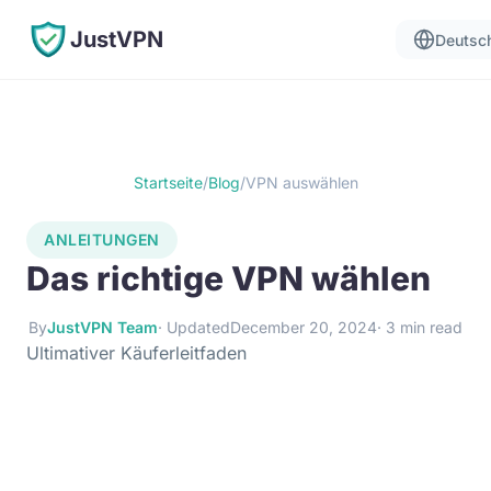
JustVPN
Deutsc
Startseite
/
Blog
/
VPN auswählen
ANLEITUNGEN
Das richtige VPN wählen
By
JustVPN Team
· Updated
December 20, 2024
· 3 min read
Ultimativer Käuferleitfaden