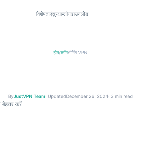
विशेषताएं
सुरक्षा
ब्लॉग
डाउनलोड
होम
/
ब्लॉग
/
गेमिंग VPN
By
JustVPN Team
· Updated
December 26, 2024
· 3 min read
 बेहतर करें