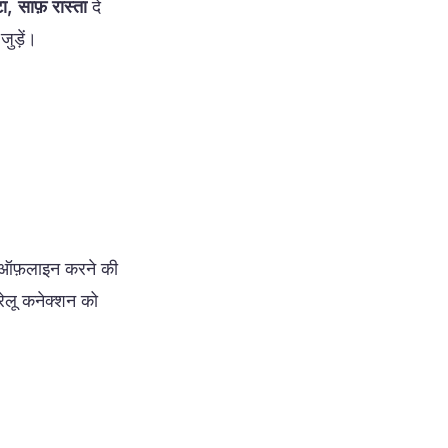
ा, साफ़ रास्ता
दे
ुड़ें।
ो ऑफ़लाइन करने की
ेलू कनेक्शन को