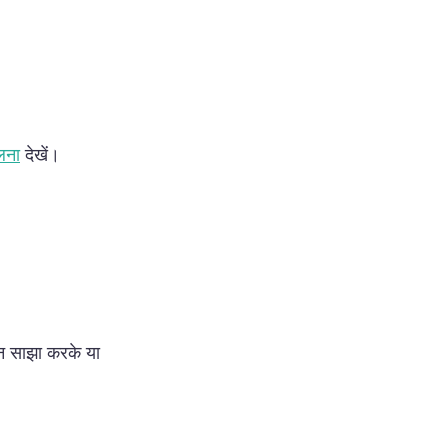
लना
देखें।
न साझा करके या