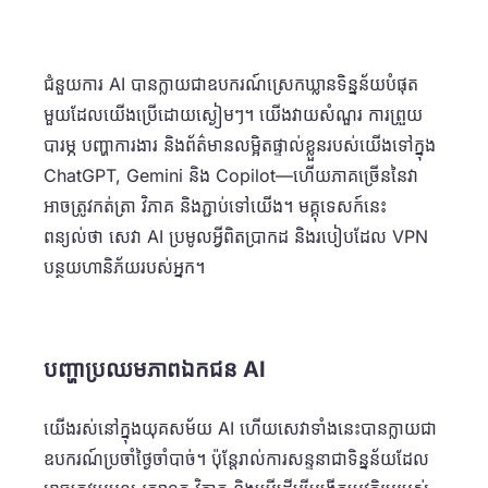
ជំនួយការ AI បានក្លាយជាឧបករណ៍ស្រេកឃ្លានទិន្នន័យបំផុត
មួយដែលយើងប្រើដោយស្ងៀមៗ។ យើងវាយសំណួរ ការព្រួយ
បារម្ភ បញ្ហាការងារ និងព័ត៌មានលម្អិតផ្ទាល់ខ្លួនរបស់យើងទៅក្នុង
ChatGPT, Gemini និង Copilot—ហើយភាគច្រើននៃវា
អាចត្រូវកត់ត្រា វិភាគ និងភ្ជាប់ទៅយើង។ មគ្គុទេសក៍នេះ
ពន្យល់ថា សេវា AI ប្រមូលអ្វីពិតប្រាកដ និងរបៀបដែល VPN
បន្ថយហានិភ័យរបស់អ្នក។
បញ្ហាប្រឈមភាពឯកជន AI
យើងរស់នៅក្នុងយុគសម័យ AI ហើយសេវាទាំងនេះបានក្លាយជា
ឧបករណ៍ប្រចាំថ្ងៃចាំបាច់។ ប៉ុន្តែរាល់ការសន្ទនាជាទិន្នន័យដែល