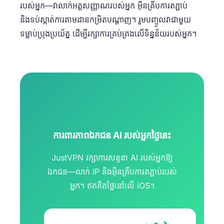
របស់អ្នក—វាលាក់អត្តសញ្ញាណរបស់អ្នក អ៊ិនគ្រីបការតភ្ជាប់
និងទប់ស្កាត់ការតាមដានកម្រិតបណ្តាញ។ រួមបញ្ចូលវាជាមួយ
ទម្លាប់ប្រុងប្រយ័ត្ន ដើម្បីរក្សាការគ្រប់គ្រងលើទិន្នន័យរបស់អ្នក។
ការពារភាពឯកជន AI របស់អ្នកថ្ងៃនេះ
JustVPN រក្សាការសន្ទនា AI របស់អ្នកឱ្យ
ឯកជន—លាក់ IP និងអ៊ិនគ្រីបការតភ្ជាប់របស់
អ្នក។ ឥតគិតថ្លៃនៅលើ iOS។