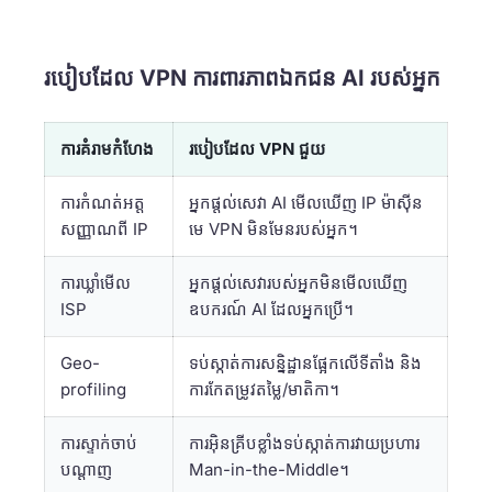
របៀបដែល VPN ការពារភាពឯកជន AI របស់អ្នក
ការគំរាមកំហែង
របៀបដែល VPN ជួយ
ការកំណត់អត្ត
អ្នកផ្តល់សេវា AI មើលឃើញ IP ម៉ាស៊ីន
សញ្ញាណពី IP
មេ VPN មិនមែនរបស់អ្នក។
ការឃ្លាំមើល
អ្នកផ្តល់សេវារបស់អ្នកមិនមើលឃើញ
ISP
ឧបករណ៍ AI ដែលអ្នកប្រើ។
Geo-
ទប់ស្កាត់ការសន្និដ្ឋានផ្អែកលើទីតាំង និង
profiling
ការកែតម្រូវតម្លៃ/មាតិកា។
ការស្ទាក់ចាប់
ការអ៊ិនគ្រីបខ្លាំងទប់ស្កាត់ការវាយប្រហារ
បណ្តាញ
Man-in-the-Middle។