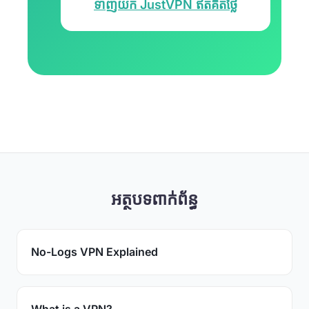
ទាញយក JustVPN ឥតគិតថ្លៃ
អត្ថបទពាក់ព័ន្ធ
No-Logs VPN Explained