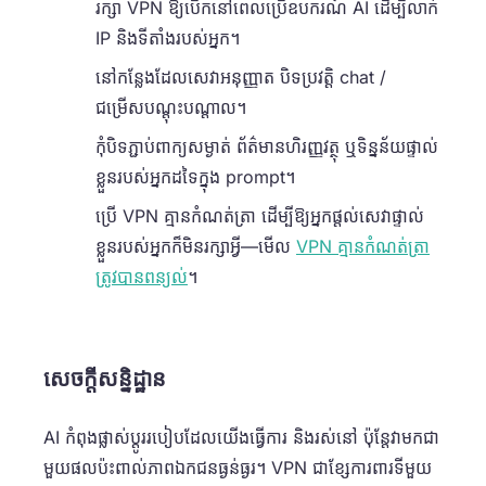
រក្សា VPN ឱ្យបើកនៅពេលប្រើឧបករណ៍ AI ដើម្បីលាក់
IP និងទីតាំងរបស់អ្នក។
នៅកន្លែងដែលសេវាអនុញ្ញាត បិទប្រវត្តិ chat /
ជម្រើសបណ្តុះបណ្តាល។
កុំបិទភ្ជាប់ពាក្យសម្ងាត់ ព័ត៌មានហិរញ្ញវត្ថុ ឬទិន្នន័យផ្ទាល់
ខ្លួនរបស់អ្នកដទៃក្នុង prompt។
ប្រើ VPN គ្មានកំណត់ត្រា ដើម្បីឱ្យអ្នកផ្តល់សេវាផ្ទាល់
ខ្លួនរបស់អ្នកក៏មិនរក្សាអ្វី—មើល
VPN គ្មានកំណត់ត្រា
ត្រូវបានពន្យល់
។
សេចក្តីសន្និដ្ឋាន
AI កំពុងផ្លាស់ប្តូររបៀបដែលយើងធ្វើការ និងរស់នៅ ប៉ុន្តែវាមកជា
មួយផលប៉ះពាល់ភាពឯកជនធ្ងន់ធ្ងរ។ VPN ជាខ្សែការពារទីមួយ