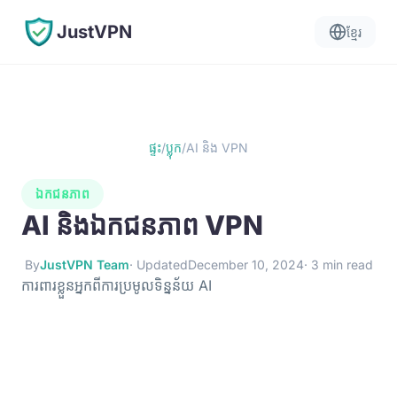
JustVPN
ខ្មែរ
ផ្ទះ
/
ប្លុក
/
AI និង VPN
ឯកជនភាព
AI និងឯកជនភាព VPN
By
JustVPN Team
· Updated
December 10, 2024
· 3 min read
ការពារខ្លួនអ្នកពីការប្រមូលទិន្នន័យ AI