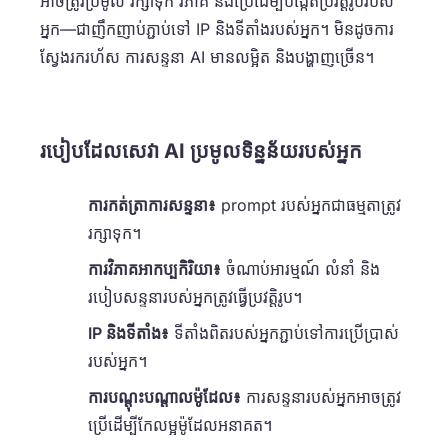
អាចត្រូវប្រមូល រក្សាទុក វិភាគ និងប្រើដើម្បីបង្កើតប្រវត្តិរូបរបស់
អ្នក—ជាញឹកញាប់ភ្ជាប់ទៅ IP និងទីតាំងរបស់អ្នក។ មិនដូចការ
ស្វែងរករហ័ស ការសន្ទនា AI មានលម្អិត និងបង្ហាញច្រើន។
របៀបដែលសេវា AI ប្រមូលទិន្នន័យរបស់អ្នក
ការកត់ត្រាការសន្ទនា៖
prompt របស់អ្នកជាធម្មតាត្រូវ
រក្សាទុក។
ការវិភាគអាកប្បកិរិយា៖
ចំណាប់អារម្មណ៍ លំនាំ និង
របៀបសន្ទនារបស់អ្នកត្រូវធ្វើប្រវត្តិរូប។
IP និងទីតាំង៖
ទីតាំងពិតរបស់អ្នកភ្ជាប់ទៅការប្រើប្រាស់
របស់អ្នក។
ការបណ្តុះបណ្តាលម៉ូដែល៖
ការសន្ទនារបស់អ្នកអាចត្រូវ
ប្រើដើម្បីកែលម្អម៉ូដែលអនាគត។