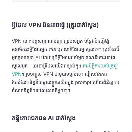
អ្វីដែល VPN មិនអាចធ្វើ (ត្រូវជាក់ស្តែង)
VPN លាក់អត្តសញ្ញាណបណ្តាញរបស់អ្នក ប៉ុន្តែវាមិនធ្វើឱ្យ
អនាមិកនូវអ្វីដែលអ្នក
វាយ
ឬគណនីដែលអ្នកចូលទេ។ ប្រសិនបើ
អ្នកចូលសេវា AI ដោយប្រើអ៊ីមែលរបស់អ្នក គណនីនោះនៅតែ
ស្គាល់អ្នក—នេះជាអ្វីដែលយើងពន្យល់ក្នុង
ការបំភ្លឺការយល់ច្រឡំ
VPN
។ រួមបញ្ចូល VPN ជាមួយទម្លាប់ល្អ៖ ជៀសវាងការ
ចែករំលែកទិន្នន័យផ្ទាល់ខ្លួនរសើបក្នុង prompt ហើយពិនិត្យការ
កំណត់ទិន្នន័យរបស់សេវានីមួយៗ។
គន្លឹះភាពឯកជន AI ជាក់ស្តែង