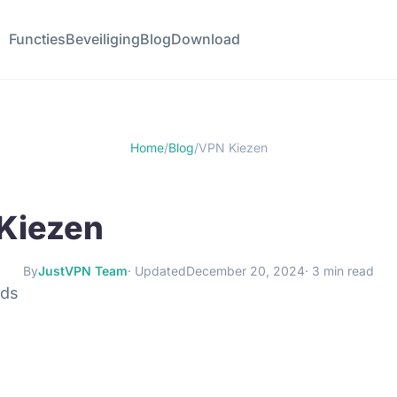
Functies
Beveiliging
Blog
Download
Home
/
Blog
/
VPN Kiezen
 Kiezen
By
JustVPN Team
· Updated
December 20, 2024
· 3 min read
ids