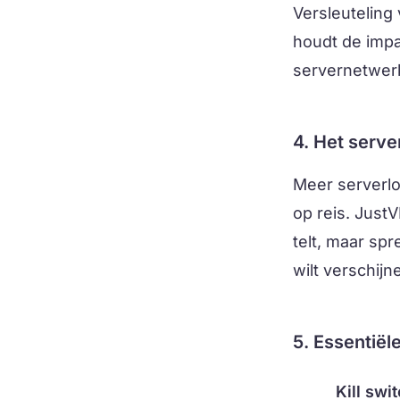
Versleuteling
houdt de impa
servernetwerk
4. Het serv
Meer serverlo
op reis. Just
telt, maar spr
wilt verschijn
5. Essentiël
Kill swit