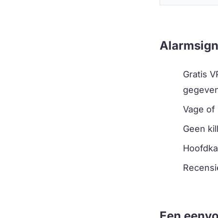
Alarmsign
Gratis V
gegeven
Vage of
Geen ki
Hoofdkan
Recensie
Een eenvo