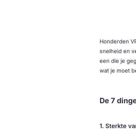
Honderden VPN
snelheid en v
een die je ge
wat je moet 
De 7 dinge
1. Sterkte v