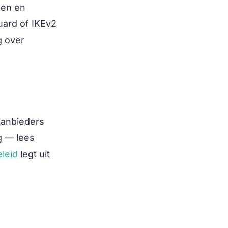
ken en
ard of IKEv2
g over
 aanbieders
g — lees
leid
legt uit