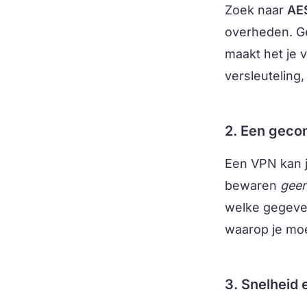
Zoek naar
AE
overheden. G
maakt het je 
versleuteling
2. Een gecon
Een VPN kan j
bewaren
gee
welke gegeve
waarop je moe
3. Snelheid 