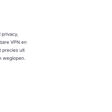
 privacy,
uwbare VPN en
 precies uit
n weglopen.