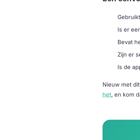
Gebruik
Is er ee
Bevat he
Zijn er s
Is de a
Nieuw met dit
het
, en kom d