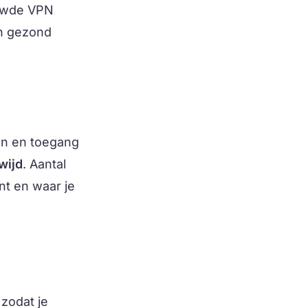
ouwde VPN
en gezond
en en toegang
wijd
. Aantal
nt en waar je
 zodat je