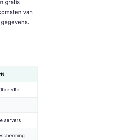
n gratis
nkomsten van
e gegevens.
PN
dbreedte
e servers
bescherming