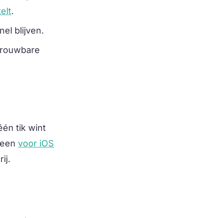
elt
.
el blijven.
trouwbare
én tik wint
e een
voor iOS
ij.