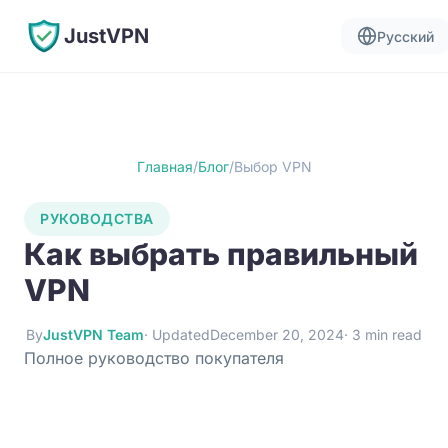
JustVPN
Русский
Главная
/
Блог
/
Выбор VPN
РУКОВОДСТВА
Как выбрать правильный
VPN
By
JustVPN Team
· Updated
December 20, 2024
· 3 min read
Полное руководство покупателя