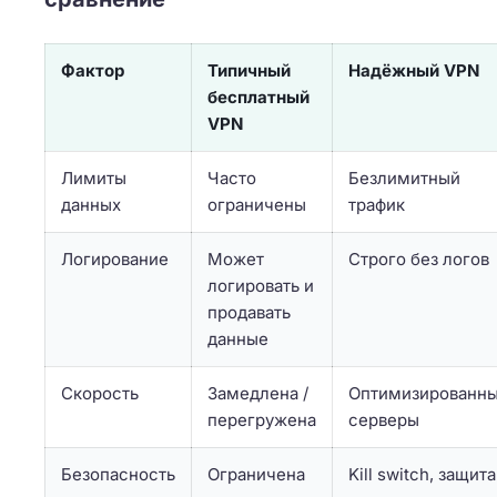
Фактор
Типичный
Надёжный VPN
бесплатный
VPN
Лимиты
Часто
Безлимитный
данных
ограничены
трафик
Логирование
Может
Строго без логов
логировать и
продавать
данные
Скорость
Замедлена /
Оптимизированн
перегружена
серверы
Безопасность
Ограничена
Kill switch, защита