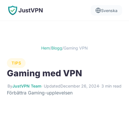
JustVPN
Svenska
Hem
/
Blogg
/
Gaming VPN
TIPS
Gaming med VPN
By
JustVPN Team
· Updated
December 26, 2024
· 3 min read
Förbättra Gaming-upplevelsen