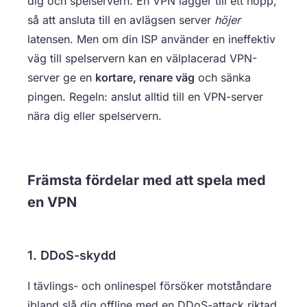
dig och spelservern. En VPN lägger till ett hopp,
så att ansluta till en avlägsen server
höjer
latensen. Men om din ISP använder en ineffektiv
väg till spelservern kan en välplacerad VPN-
server ge en
kortare, renare väg
och sänka
pingen. Regeln: anslut alltid till en VPN-server
nära dig eller spelservern.
Främsta fördelar med att spela med
en VPN
1. DDoS-skydd
I tävlings- och onlinespel försöker motståndare
ibland slå dig offline med en DDoS-attack riktad