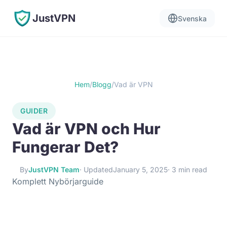
JustVPN
Svenska
Hem
/
Blogg
/
Vad är VPN
GUIDER
Vad är VPN och Hur
Fungerar Det?
By
JustVPN Team
· Updated
January 5, 2025
· 3 min read
Komplett Nybörjarguide