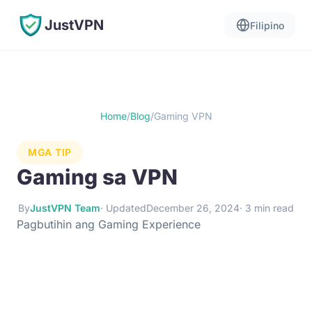
JustVPN
Filipino
Home
/
Blog
/
Gaming VPN
MGA TIP
Gaming sa VPN
By
JustVPN Team
· Updated
December 26, 2024
· 3 min read
Pagbutihin ang Gaming Experience