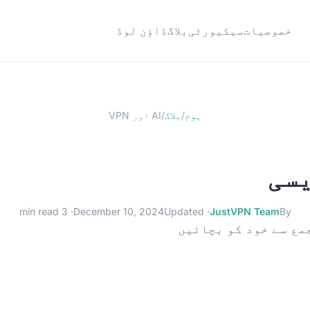
خصوصیات
سیکیورٹی
بلاگ
ڈاؤن لوڈ
ہوم
/
بلاگ
/
AI اور VPN
· 3 min read
December 10, 2024
· Updated
JustVPN Team
By