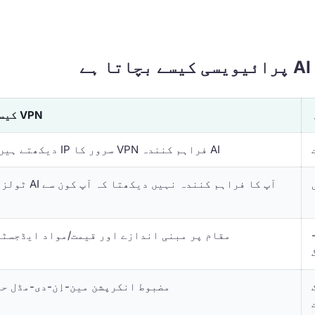
VPN کیسے مدد کرتا ہے
AI فراہم کنندہ VPN سرور کا IP دیکھتے ہیں، آپ کا نہیں۔
آپ کا فراہم کنندہ 
مقام پر مبنی اندازے اور قیمت/مواد ایڈجسٹم
مضبوط انکرپشن مین-اِن-دی-مڈل ح