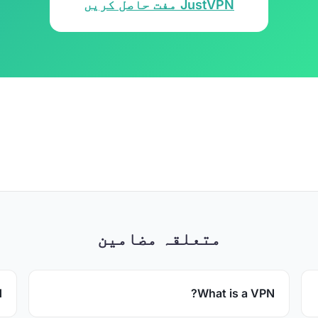
JustVPN مفت حاصل کریں
متعلقہ مضامین
d
What is a VPN?