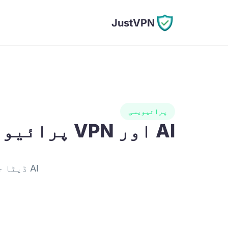
JustVPN
پرائیویسی
AI اور VPN پرائیویسی
AI ڈیٹا جمع سے خود کو بچائیں