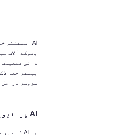
AI اسسٹنٹس 
بھوکے آلات می
سروسز دراصل کیا اکٹھا کر
AI پرائیویسی چیلنج
ہم AI کے 