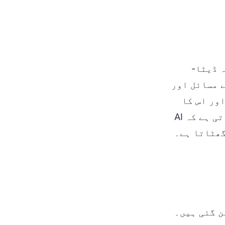
ہ ڈیٹا-
ے مسائل اور
پ کرتے ہیں—اور اس کا
بیشتر حصہ لاگ، تجزیہ اور ہم سے جوڑا جا سکتا ہے۔ یہ گائیڈ بتاتی ہے کہ AI
بن گئی ہیں۔