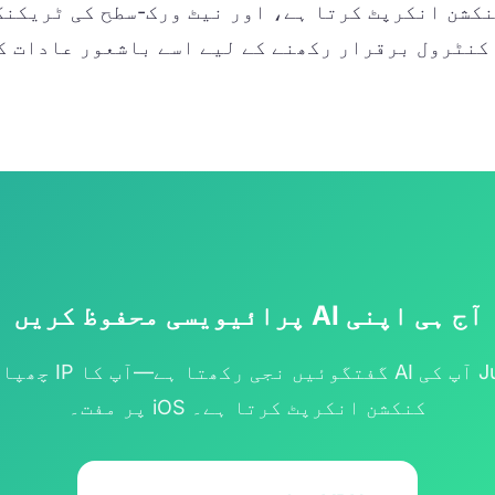
کشن انکرپٹ کرتا ہے، اور نیٹ ورک-سطح کی ٹریکنگ
کنٹرول برقرار رکھنے کے لیے اسے باشعور عادات ک
آج ہی اپنی AI پرائیویسی محفوظ کریں
JustVPN آپ کی AI گفتگوئیں ن
کنکشن انکرپٹ کرتا ہے۔ iOS پر مفت۔