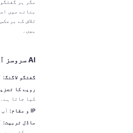
مگر ہر گفتگو 
ہیں۔
AI سروسز آپ کا ڈیٹا کیسے اکٹھا کرتی ہیں
گفتگو لاگنگ:
آپ
رویے کا تجزیہ
کیا جاتا ہے۔
IP و مقام:
آپ ک
ماڈل تربیت:
آ
ہو سکتی ہیں۔