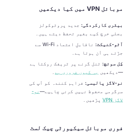
موبائل VPN میں کیا دیکھیں
بیٹری کارکردگی:
جدید پروٹوکولز
بجلی خرچ کیے بغیر تحفظ دیتے ہیں۔
آٹو-کنیکٹ:
ناقابلِ اعتماد Wi-Fi سے
جڑتے ہی آن ہوتا ہے۔
کِل سوئچ:
ٹنل گرنے پر ٹریفک روکتا ہے
—دیکھیں
یہ کیوں ضروری ہے
۔
نو-لاگز پالیسی:
فراہم کنندہ کو آپ کی
سرگرمی محفوظ نہیں کرنی چاہیے—
نو-
لاگز VPN
پڑھیں۔
فوری موبائل سیکیورٹی چیک لسٹ