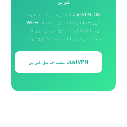
کریں
JustVPN iOS کے لیے بنا ہے: ایک
ٹیپ تحفظ، ناقابلِ اعتماد Wi-Fi
پر آٹو-کنیکٹ، کِل سوئچ اور کم
سے کم بیٹری اثر۔ مفت ڈاؤن لوڈ۔
JustVPN مفت حاصل کریں