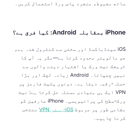
ساتھ مضبوط، منفرد پاس ورڈ استعمال کریں۔
iPhone بمقابلہ Android: کیا فرق ہے؟
iOS سینڈباکسڈ اور سختی سے کنٹرول شدہ ہے،
جو مالویئر محدود کرتا ہے—مگر یہ آپ کا
ٹریفک نیٹ ورک یا اشتہار دینے والوں سے
نہیں چھپاتا۔ Android زیادہ لچک اور بڑا
حملہ-رقبہ دیتا ہے۔ دونوں پلیٹ فارمز پر
VPN ایک ہی بنیادی مسئلہ حل کرتا ہے: نیٹ
ورک-سطح کی پرائیویسی۔ iPhone صارفین کو
مقامی طور پر مربوط
iOS-بہتر VPN
منتخب
کرنا چاہیے۔