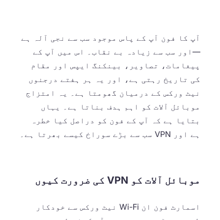
آپ کا فون آپ کے پاس موجود سب سے نجی آلہ ہے
—اور سب سے زیادہ بے نقاب۔ اس میں آپ کے
پیغامات، تصاویر، بینکنگ ایپس اور مقام
کی تاریخ رہتی ہے، اور یہ ہر ہفتے درجنوں
نیٹ ورکس کے درمیان گھومتا ہے۔ یہ امتزاج
موبائل آلات کو اہم ہدف بناتا ہے۔ یہاں
بتایا ہے کہ آپ کے فون کو دراصل کیا خطرہ
ہے اور VPN سب سے بڑے سوراخ کیسے بھرتا ہے۔
موبائل آلات کو VPN کی ضرورت کیوں
اسمارٹ فون ان Wi-Fi نیٹ ورکس سے خودکار