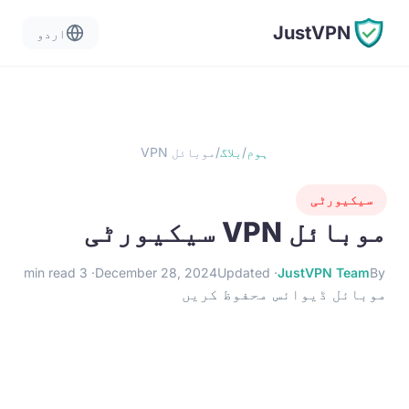
JustVPN
اردو
ہوم
/
بلاگ
/
موبائل VPN
سیکیورٹی
موبائل VPN سیکیورٹی
· 3 min read
December 28, 2024
· Updated
JustVPN Team
By
موبائل ڈیوائس محفوظ کریں