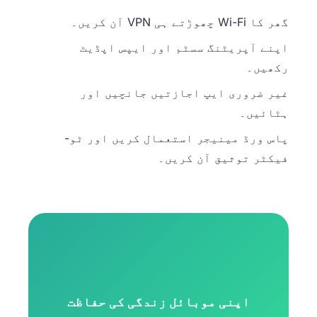
گھر کا Wi-Fi چھوڑتے ہی VPN آن کریں۔
اپنے آپریٹنگ سسٹم اور ایپس اپڈیٹ
رکھیں۔
غیر ضروری ایپ اجازتیں جانچیں اور
ہٹائیں۔
پاس ورڈ مینیجر استعمال کریں اور ٹو-
فیکٹر توثیق آن کریں۔
اپنی موبائل زندگی کی حفاظت