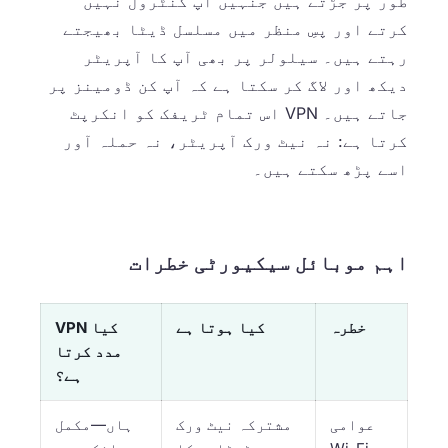
طور پر جڑتے ہیں جنہیں آپ کنٹرول نہیں
کرتے اور پسِ منظر میں مسلسل ڈیٹا بھیجتے
رہتے ہیں۔ سیلولر پر بھی آپ کا آپریٹر
دیکھ اور لاگ کر سکتا ہے کہ آپ کن ڈومینز پر
جاتے ہیں۔ VPN اس تمام ٹریفک کو انکرپٹ
کرتا ہے: نہ نیٹ ورک آپریٹر، نہ حملہ آور
اسے پڑھ سکتے ہیں۔
اہم موبائل سیکیورٹی خطرات
خطرہ
کیا ہوتا ہے
کیا VPN
مدد کرتا
ہے؟
عوامی
مشترکہ نیٹ ورک
ہاں—مکمل