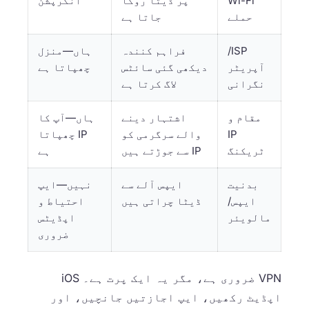
Wi-Fi
پر ڈیٹا روکا
انکرپشن
حملے
جاتا ہے
ISP/
فراہم کنندہ
ہاں—منزل
آپریٹر
دیکھی گئی سائٹس
چھپاتا ہے
نگرانی
لاگ کرتا ہے
مقام و
اشتہار دینے
ہاں—آپ کا
IP
والے سرگرمی کو
IP چھپاتا
ٹریکنگ
IP سے جوڑتے ہیں
ہے
بدنیت
ایپس آلے سے
نہیں—ایپ
ایپس/
ڈیٹا چراتی ہیں
احتیاط و
مالویئر
اپڈیٹس
ضروری
VPN ضروری ہے، مگر یہ ایک پرت ہے۔ iOS
اپڈیٹ رکھیں، ایپ اجازتیں جانچیں، اور