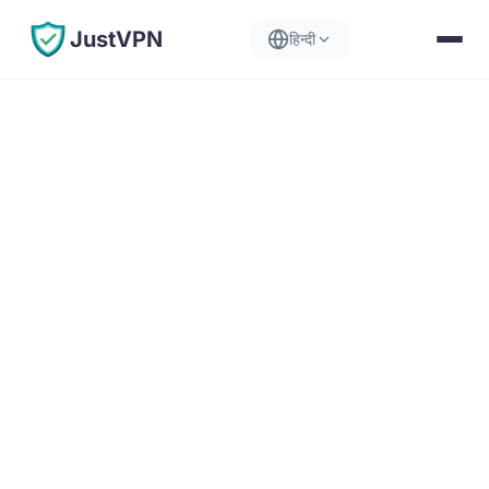
JustVPN
हिन्दी